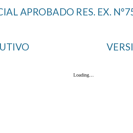
AL APROBADO RES. EX. N°75
UTIVO
VERS