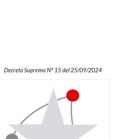
Decreto Supremo N° 1
5
del 2
5/09/
202
4